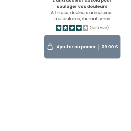
Depuis 30 ans,
L’anti douleur absolu pour
soulager vos douleurs
votre
Arthrose, douleurs articulaires,
musculaires, rhumatismes
satisfaction au
(2381 avis)
cœur de notre
Ajouter au panier
39.00
€
action