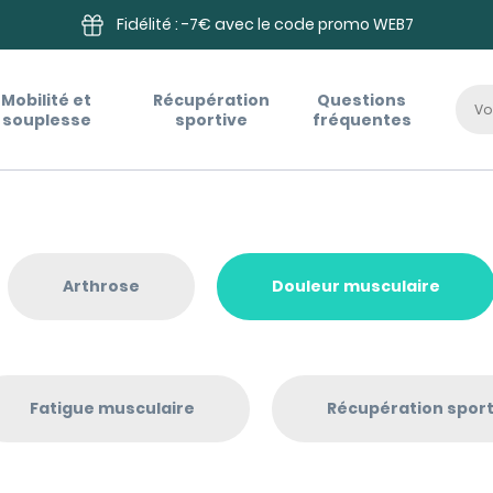
Fidélité : -7€ avec le code promo WEB7
Mobilité et
Récupération
Questions
souplesse
sportive
fréquentes
Arthrose
Douleur musculaire
Fatigue musculaire
Récupération sport