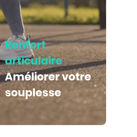
Renfort
articulaire
Améliorer votre
souplesse