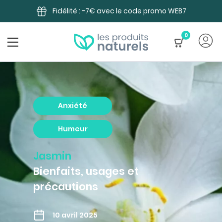
Panneau de gestion des cookies
Fidélité : -7€ avec le code promo WEB7
0
Anxiété
Humeur
Jasmin
Bienfaits, usages et
précautions
10 avril 2025